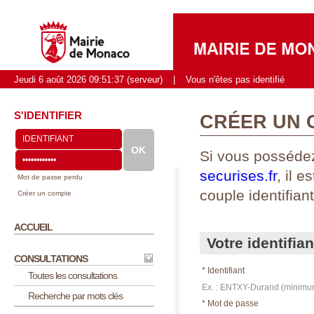
Jeudi 6 août 2026
09:51:37
(serveur)
|
Vous n'êtes pas identifié
S'IDENTIFIER
CRÉER UN 
Si vous possédez
securises.fr
, il 
Mot de passe perdu
couple identifian
Créer un compte
ACCUEIL
Votre identifia
CONSULTATIONS
*
Identifiant
Toutes les consultations
Ex. : ENTXY-Durand (minimum
Recherche par mots clés
* Mot de passe